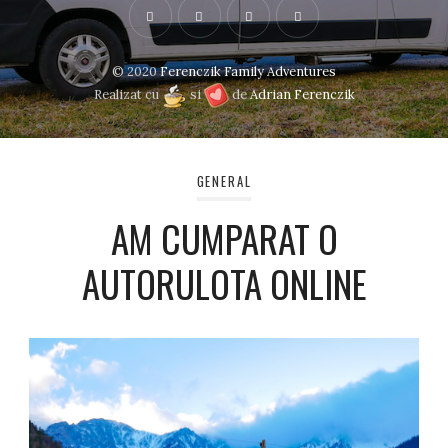
© 2020
Ferenczik Family Adventures
Realizat cu
si
de
Adrian Ferenczik
GENERAL
AM CUMPARAT O
AUTORULOTA ONLINE