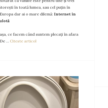
hotărât ca vanlife este pentru tine și vrei
ătorești în toată lumea, sau cel puțin în
 Europa dar ai o mare dilemă:
Internet în
ulotă
așa, ce facem când suntem plecați în afara
? De …
Citeste articol