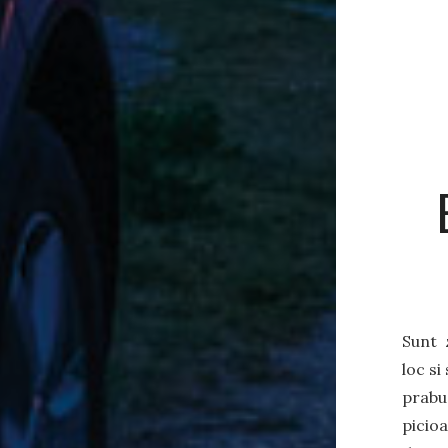
Sunt z
loc si
prabus
picioa