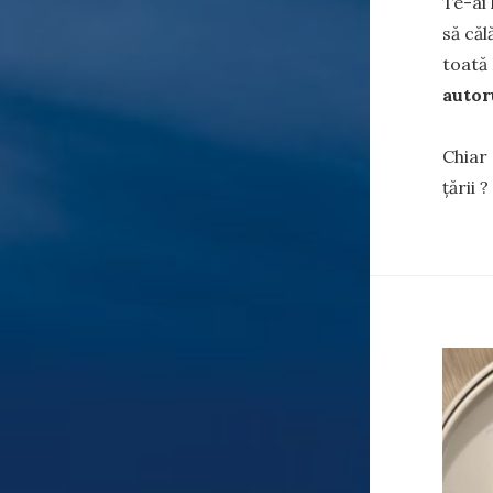
Te-ai 
să căl
toată
autor
Chiar 
țării 