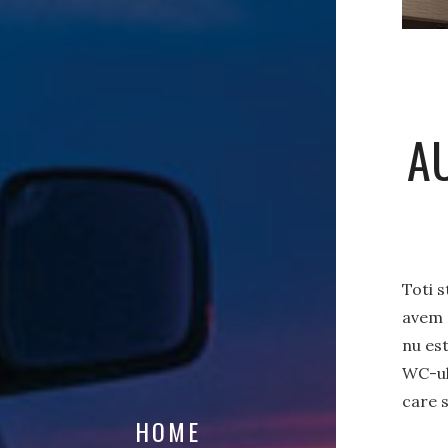
A
Toti 
avem 
nu est
WC-ul 
care 
HOME