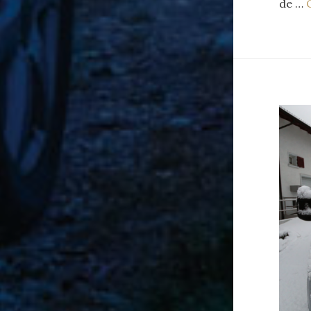
de …
C